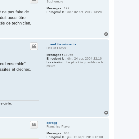
t
Sophomore
Messages :
197
 ne pas faire de
Enregistré le :
mar. 02 oct. 2012 13:28
doit aussi être
tés de technicien,
H
a
u
... and the winner is ...
t
Hall Of Famer
Messages :
18965
Enregistré le :
dim. 24 oct. 2004 22:16
Localisation :
Le plus loin possible de la
 perd ensemble"
meute
ssites et d'échec.
 civile.
H
a
u
sprogg
t
Franchise Player
Messages :
668
Enregistré le :
jeu. 12 sept. 2013 16:00