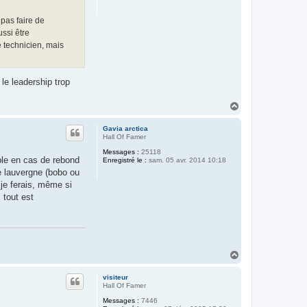
pas faire de
ussi être
e technicien, mais
le leadership trop
H
a
u
Gavia arctica
t
Hall Of Famer
Messages :
25118
able en cas de rebond
Enregistré le :
sam. 05 avr. 2014 10:18
ue lauvergne (bobo ou
 je ferais, même si
 tout est
H
a
u
visiteur
t
Hall Of Famer
Messages :
7446