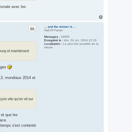
ionale avec les
H
a
u
... and the winner is ...
t
Hall Of Famer
Messages :
18965
Enregistré le :
dim. 24 oct. 2004 22:16
Localisation :
Le plus loin possible de la
meute
ourg et maintenant
moges
13, mondiaux 2014 et
ois vite qu'on vit sur
 et que les
lace.
u temps s'est contenté
.