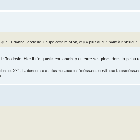
que lui donne Teodosic. Coupe cette relation, et y a plus aucun point à l'intérieur.
ns de Teodosic. Hier il n'a quasiment jamais pu mettre ses pieds dans la peintur
ations du XX°s. La démocratie est plus menacée par l'obéissance servile que la désobéissance
e.