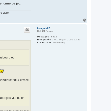
me forme de jeu.
 civile.
H
a
u
françois67
t
Hall Of Famer
Messages :
8812
Enregistré le :
jeu. 18 juin 2009 22:25
Localisation :
strasbourg
asbourg et
mondiaux 2014 et vice
aperçois vite qu'on