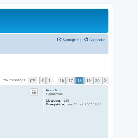
S’enregistrer
Connexion
Page
18
sur
20
1
16
17
18
19
20
Précédente
Suivante
297 messages
…
le surfeur
Sophomore
Messages :
126
Enregistré le :
ven. 26 oct. 2007 18:33