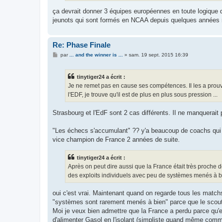
ça devrait donner 3 équipes européennes en toute logique 
jeunots qui sont formés en NCAA depuis quelques années ma
Re: Phase Finale
M
par
... and the winner is ...
»
sam. 19 sept. 2015 16:39
e
s
s
tinytiger24 a écrit :
a
g
Je ne remet pas en cause ses compétences. Il les a prou
e
l'EDF, je trouve qu'il est de plus en plus sous pression ...
Strasbourg et l'EdF sont 2 cas différents. Il ne manquerait
"Les échecs s'accumulant" ?? y'a beaucoup de coachs qui
vice champion de France 2 années de suite.
tinytiger24 a écrit :
Après on peut dire aussi que la France était très proche de
des exploits individuels avec peu de systèmes menés à b
oui c'est vrai. Maintenant quand on regarde tous les matchs
"systèmes sont rarement menés à bien" parce que le scouti
Moi je veux bien admettre que la France a perdu parce qu'el
d'alimenter Gasol en l'isolant (simpliste quand même comme