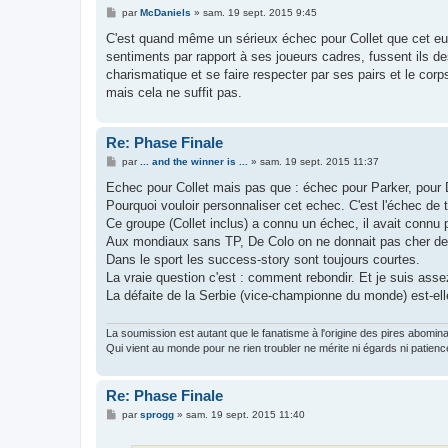
M
par
McDaniels
»
sam. 19 sept. 2015 9:45
e
s
C'est quand même un sérieux échec pour Collet que cet euro
s
sentiments par rapport à ses joueurs cadres, fussent ils des
a
g
charismatique et se faire respecter par ses pairs et le corp
e
mais cela ne suffit pas.
Re: Phase Finale
M
par
... and the winner is ...
»
sam. 19 sept. 2015 11:37
e
s
Echec pour Collet mais pas que : échec pour Parker, pour D
s
Pourquoi vouloir personnaliser cet echec. C'est l'échec de
a
g
Ce groupe (Collet inclus) a connu un échec, il avait connu 
e
Aux mondiaux sans TP, De Colo on ne donnait pas cher des b
Dans le sport les success-story sont toujours courtes.
La vraie question c'est : comment rebondir. Et je suis asse
La défaite de la Serbie (vice-championne du monde) est-el
La soumission est autant que le fanatisme à l'origine des pires abomin
Qui vient au monde pour ne rien troubler ne mérite ni égards ni patienc
Re: Phase Finale
M
par
sprogg
»
sam. 19 sept. 2015 11:40
e
s