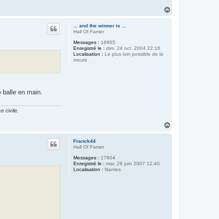
H
a
u
... and the winner is ...
t
Hall Of Famer
Messages :
18965
Enregistré le :
dim. 24 oct. 2004 22:16
Localisation :
Le plus loin possible de la
meute
e balle en main.
 civile.
H
a
u
Franck44
t
Hall Of Famer
Messages :
17604
Enregistré le :
mar. 26 juin 2007 12:40
Localisation :
Nantes