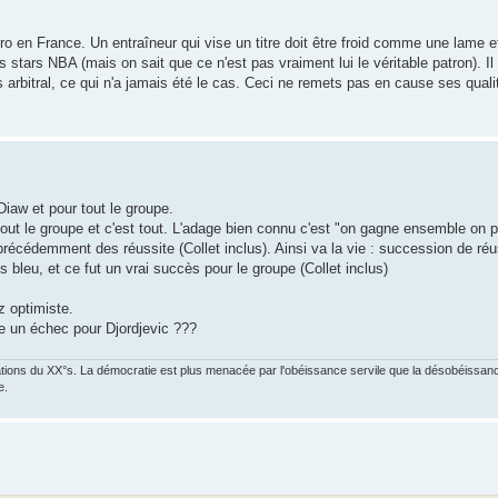
 en France. Un entraîneur qui vise un titre doit être froid comme une lame et
 stars NBA (mais on sait que ce n'est pas vraiment lui le véritable patron). Il 
s arbitral, ce qui n'a jamais été le cas. Ceci ne remets pas en cause ses quali
iaw et pour tout le groupe.
 tout le groupe et c'est tout. L'adage bien connu c'est "on gagne ensemble on
précédemment des réussite (Collet inclus). Ainsi va la vie : succession de réu
leu, et ce fut un vrai succès pour le groupe (Collet inclus)
z optimiste.
le un échec pour Djordjevic ???
ations du XX°s. La démocratie est plus menacée par l'obéissance servile que la désobéissance
e.