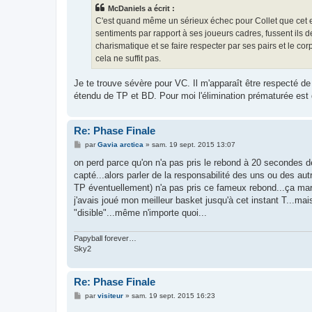
s
McDaniels a écrit :
a
g
C'est quand même un sérieux échec pour Collet que cet eu
e
sentiments par rapport à ses joueurs cadres, fussent ils des
charismatique et se faire respecter par ses pairs et le cor
cela ne suffit pas.
Je te trouve sévère pour VC. Il m'apparaît être respecté de
étendu de TP et BD. Pour moi l'élimination prématurée est
Re: Phase Finale
M
par
Gavia arctica
»
sam. 19 sept. 2015 13:07
e
s
on perd parce qu'on n'a pas pris le rebond à 20 secondes de
s
capté...alors parler de la responsabilité des uns ou des au
a
g
TP éventuellement) n'a pas pris ce fameux rebond...ça marche
e
j'avais joué mon meilleur basket jusqu'à cet instant T...mais
"disible"...même n'importe quoi...
Papyball forever…
Sky2
Re: Phase Finale
M
par
visiteur
»
sam. 19 sept. 2015 16:23
e
s