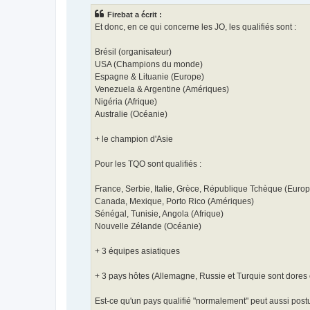
s
Firebat a écrit :
a
g
Et donc, en ce qui concerne les JO, les qualifiés sont :
e
Brésil (organisateur)
USA (Champions du monde)
Espagne & Lituanie (Europe)
Venezuela & Argentine (Amériques)
Nigéria (Afrique)
Australie (Océanie)
+ le champion d'Asie
Pour les TQO sont qualifiés :
France, Serbie, Italie, Grèce, République Tchèque (Europ
Canada, Mexique, Porto Rico (Amériques)
Sénégal, Tunisie, Angola (Afrique)
Nouvelle Zélande (Océanie)
+ 3 équipes asiatiques
+ 3 pays hôtes (Allemagne, Russie et Turquie sont dores 
Est-ce qu'un pays qualifié "normalement" peut aussi postu