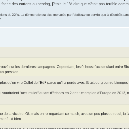
 fasse des cartons au scoring, j'étais le 1°à dire que c'était pas terrible com
ations du XX°s. La démocratie est plus menacée par l'obéissance servile que la désobéissance
e.
prouvé sur les dernières campagnes. Cependant, les échecs s'accumulant entre Str
us pression ...
t plus qu'on vire Collet de l'EdF parce qu'il a perdu avec Strasbourg contre Limoges
i voudraient "accumuler" autant d'échecs en 2 ans : champion d'Europe en 2013, 
e de la victoire. Ok, mais en re-regardant ce match, avec un peu plus de recul, tu t'
 menés à bien.