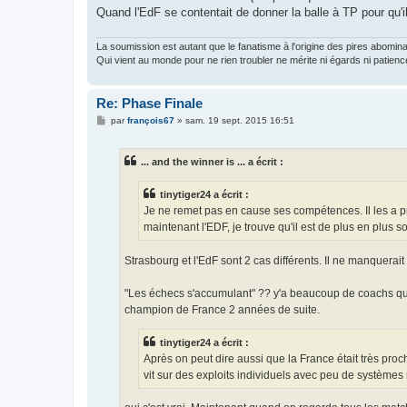
Quand l'EdF se contentait de donner la balle à TP pour qu'il
La soumission est autant que le fanatisme à l'origine des pires abomin
Qui vient au monde pour ne rien troubler ne mérite ni égards ni patienc
Re: Phase Finale
M
par
françois67
»
sam. 19 sept. 2015 16:51
e
s
s
... and the winner is ... a écrit :
a
g
e
tinytiger24 a écrit :
Je ne remet pas en cause ses compétences. Il les a 
maintenant l'EDF, je trouve qu'il est de plus en plus so
Strasbourg et l'EdF sont 2 cas différents. Il ne manquerai
"Les échecs s'accumulant" ?? y'a beaucoup de coachs qu
champion de France 2 années de suite.
tinytiger24 a écrit :
Après on peut dire aussi que la France était très proch
vit sur des exploits individuels avec peu de systèmes