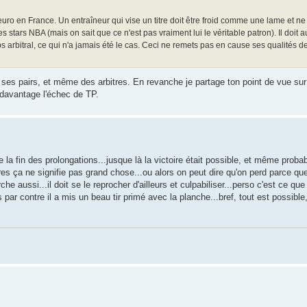
ro en France. Un entraîneur qui vise un titre doit être froid comme une lame et ne 
 stars NBA (mais on sait que ce n'est pas vraiment lui le véritable patron). Il doit a
ps arbitral, ce qui n'a jamais été le cas. Ceci ne remets pas en cause ses qualités d
 ses pairs, et même des arbitres. En revanche je partage ton point de vue sur 
 davantage l'échec de TP.
 la fin des prolongations...jusque là la victoire était possible, et même prob
tres ça ne signifie pas grand chose...ou alors on peut dire qu'on perd parce q
 aussi...il doit se le reprocher d'ailleurs et culpabiliser...perso c'est ce que
 par contre il a mis un beau tir primé avec la planche...bref, tout est possible,