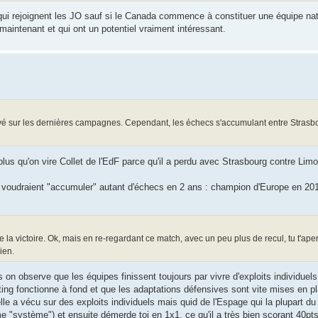
qui rejoignent les JO sauf si le Canada commence à constituer une équipe nat
intenant et qui ont un potentiel vraiment intéressant.
vé sur les dernières campagnes. Cependant, les échecs s'accumulant entre Strasb
 plus qu'on vire Collet de l'EdF parce qu'il a perdu avec Strasbourg contre Li
 voudraient "accumuler" autant d'échecs en 2 ans : champion d'Europe en 20
 la victoire. Ok, mais en re-regardant ce match, avec un peu plus de recul, tu t'aperç
ien.
 on observe que les équipes finissent toujours par vivre d'exploits individuels
ng fonctionne à fond et que les adaptations défensives sont vite mises en p
le a vécu sur des exploits individuels mais quid de l'Espage qui la plupart d
 "système") et ensuite démerde toi en 1x1, ce qu'il a très bien scorant 40pts