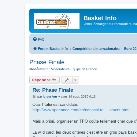
Basket Info
Venez échanger sur l'actualité du b
FAQ
Forum Basket Info
Compétitions internationales
Euro 20
Phase Finale
Modérateur :
Modérateurs Equipe de France
Répondre
Re: Phase Finale
M
par
le surfeur
»
sam. 19 sept. 2015 0:13
e
s
Ouai l'Italie est candidate.
s
http://www.sportando.com/en/national-te ... ament.html
a
g
e
Mais a priori, organiser un TPO coûte tellement cher que c
La wild card, les deux critères c'est être un gros pays bask