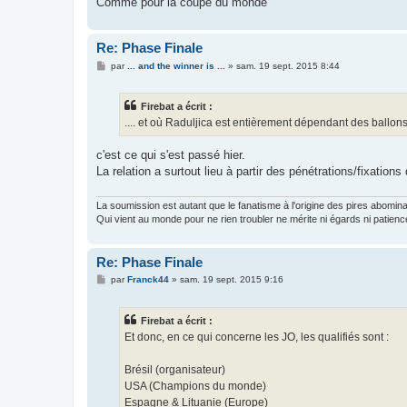
Comme pour la coupe du monde
Re: Phase Finale
M
par
... and the winner is ...
»
sam. 19 sept. 2015 8:44
e
s
s
Firebat a écrit :
a
g
.... et où Raduljica est entièrement dépendant des ballons 
e
c'est ce qui s'est passé hier.
La relation a surtout lieu à partir des pénétrations/fixatio
La soumission est autant que le fanatisme à l'origine des pires abomin
Qui vient au monde pour ne rien troubler ne mérite ni égards ni patienc
Re: Phase Finale
M
par
Franck44
»
sam. 19 sept. 2015 9:16
e
s
s
Firebat a écrit :
a
g
Et donc, en ce qui concerne les JO, les qualifiés sont :
e
Brésil (organisateur)
USA (Champions du monde)
Espagne & Lituanie (Europe)