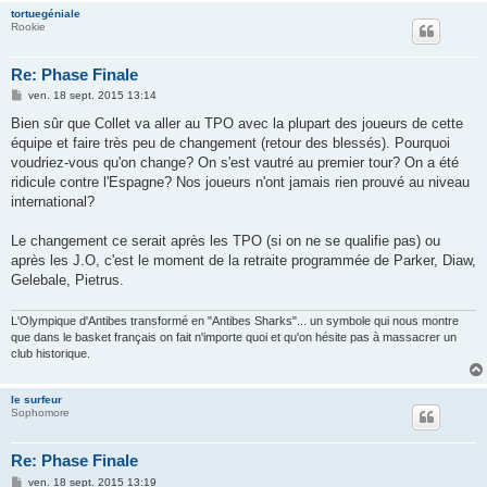
tortuegéniale
Rookie
Re: Phase Finale
M
ven. 18 sept. 2015 13:14
e
s
Bien sûr que Collet va aller au TPO avec la plupart des joueurs de cette
s
équipe et faire très peu de changement (retour des blessés). Pourquoi
a
g
voudriez-vous qu'on change? On s'est vautré au premier tour? On a été
e
ridicule contre l'Espagne? Nos joueurs n'ont jamais rien prouvé au niveau
international?
Le changement ce serait après les TPO (si on ne se qualifie pas) ou
après les J.O, c'est le moment de la retraite programmée de Parker, Diaw,
Gelebale, Pietrus.
L'Olympique d'Antibes transformé en "Antibes Sharks"... un symbole qui nous montre
que dans le basket français on fait n'importe quoi et qu'on hésite pas à massacrer un
club historique.
le surfeur
Sophomore
Re: Phase Finale
M
ven. 18 sept. 2015 13:19