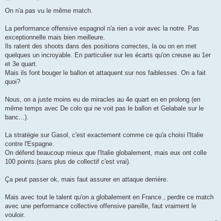
e
s
On n'a pas vu le même match.
s
a
g
La performance offensive espagnol n'a rien a voir avec la notre. Pas
e
exceptionnelle mais bien meilleure.
Ils ratent des shoots dans des positions correctes, la ou on en met
quelques un incroyable. En particulier sur les écarts qu'on creuse au 1er
et 3e quart.
Mais ils font bouger le ballon et attaquent sur nos faiblesses. On a fait
quoi?
Nous, on a juste moins eu de miracles au 4e quart en en prolong (en
même temps avec De colo qui ne voit pas le ballon et Gelabale sur le
banc...).
La stratégie sur Gasol, c'est exactement comme ce qu'a choisi l'Italie
contre l'Espagne.
On défend beaucoup mieux que l'Italie globalement, mais eux ont colle
100 points.(sans plus de collectif c'est vrai).
Ça peut passer ok, mais faut assurer en attaque derrière.
Mais avec tout le talent qu'on a globalement en France , perdre ce match
avec une performance collective offensive pareille, faut vraiment le
vouloir.