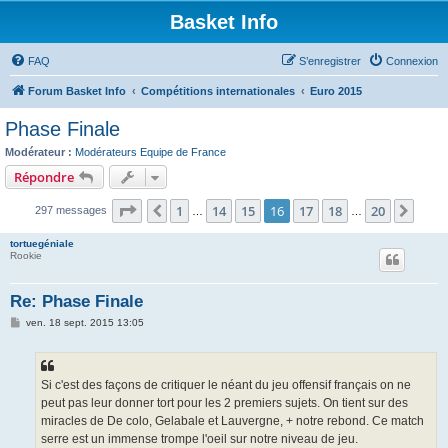
Basket Info
FAQ
S’enregistrer
Connexion
Forum Basket Info
Compétitions internationales
Euro 2015
Phase Finale
Modérateur :
Modérateurs Equipe de France
Répondre
Page
16
sur
20
1
14
15
16
17
18
20
Précédente
Suiv
297 messages
…
…
tortuegéniale
Rookie
Re: Phase Finale
M
ven. 18 sept. 2015 13:05
e
s
s
a
g
Si c'est des façons de critiquer le néant du jeu offensif français on ne
e
peut pas leur donner tort pour les 2 premiers sujets. On tient sur des
miracles de De colo, Gelabale et Lauvergne, + notre rebond. Ce match
serre est un immense trompe l'oeil sur notre niveau de jeu.