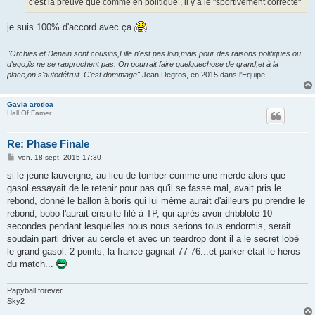
c'est la preuve que comme en politique , il y a le "sportivement correcte"
je suis 100% d'accord avec ça
"Orchies et Denain sont cousins,Lille n'est pas loin,mais pour des raisons politiques ou
d'ego,ils ne se rapprochent pas. On pourrait faire quelquechose de grand,et à la
place,on s'autodétruit. C'est dommage"
Jean Degros, en 2015 dans l'Equipe
Gavia arctica
Hall Of Famer
Re: Phase Finale
M
ven. 18 sept. 2015 17:30
e
s
si le jeune lauvergne, au lieu de tomber comme une merde alors que
s
gasol essayait de le retenir pour pas qu'il se fasse mal, avait pris le
a
g
rebond, donné le ballon à boris qui lui même aurait d'ailleurs pu prendre le
e
rebond, bobo l'aurait ensuite filé à TP, qui après avoir dribbloté 10
secondes pendant lesquelles nous nous serions tous endormis, serait
soudain parti driver au cercle et avec un teardrop dont il a le secret lobé
le grand gasol: 2 points, la france gagnait 77-76...et parker était le héros
du match...
Papyball forever…
Sky2