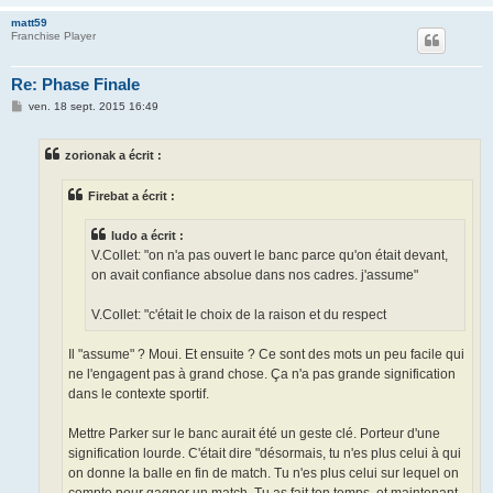
matt59
Franchise Player
Re: Phase Finale
M
ven. 18 sept. 2015 16:49
e
s
s
zorionak a écrit :
a
g
e
Firebat a écrit :
ludo a écrit :
V.Collet: "on n'a pas ouvert le banc parce qu'on était devant,
on avait confiance absolue dans nos cadres. j'assume"
V.Collet: "c'était le choix de la raison et du respect
Il "assume" ? Moui. Et ensuite ? Ce sont des mots un peu facile qui
ne l'engagent pas à grand chose. Ça n'a pas grande signification
dans le contexte sportif.
Mettre Parker sur le banc aurait été un geste clé. Porteur d'une
signification lourde. C'était dire "désormais, tu n'es plus celui à qui
on donne la balle en fin de match. Tu n'es plus celui sur lequel on