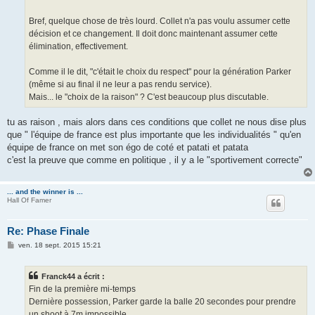
Bref, quelque chose de très lourd. Collet n'a pas voulu assumer cette
décision et ce changement. Il doit donc maintenant assumer cette
élimination, effectivement.
Comme il le dit, "c'était le choix du respect" pour la génération Parker
(même si au final il ne leur a pas rendu service).
Mais... le "choix de la raison" ? C'est beaucoup plus discutable.
tu as raison , mais alors dans ces conditions que collet ne nous dise plus
que " l'équipe de france est plus importante que les individualités " qu'en
équipe de france on met son égo de coté et patati et patata
c'est la preuve que comme en politique , il y a le "sportivement correcte"
... and the winner is ...
Hall Of Famer
Re: Phase Finale
M
ven. 18 sept. 2015 15:21
e
s
s
Franck44 a écrit :
a
g
Fin de la première mi-temps
e
Dernière possession, Parker garde la balle 20 secondes pour prendre
un shoot à 7m impossible.