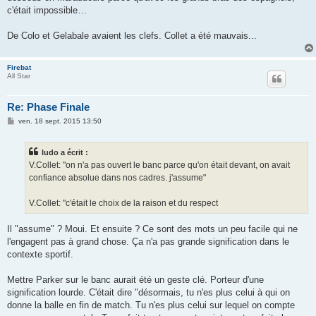
c'était impossible…
De Colo et Gelabale avaient les clefs. Collet a été mauvais...
Firebat
All Star
Re: Phase Finale
M
ven. 18 sept. 2015 13:50
e
s
s
ludo a écrit :
a
g
V.Collet: "on n'a pas ouvert le banc parce qu'on était devant, on avait
e
confiance absolue dans nos cadres. j'assume"
V.Collet: "c'était le choix de la raison et du respect
Il "assume" ? Moui. Et ensuite ? Ce sont des mots un peu facile qui ne
l'engagent pas à grand chose. Ça n'a pas grande signification dans le
contexte sportif.
Mettre Parker sur le banc aurait été un geste clé. Porteur d'une
signification lourde. C'était dire "désormais, tu n'es plus celui à qui on
donne la balle en fin de match. Tu n'es plus celui sur lequel on compte