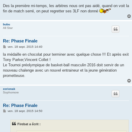
Des la première mi-temps, les arbitres nous ont pas aidé, quand on voit la
fin de match serré, on peut regretter ses 3LF non donné
bubu
All Star
Re: Phase Finale
M
ven. 18 sept. 2015 14:40
e
s
la médaille en chocolat pour terminer avec quelque chose !!! Et après exit
s
Tony Parker,Vincent Collet !
a
g
Le Tournoi préolympique de basket-ball masculin 2016 doit servir de un
e
nouveau chalenge avec un nouvel entraineur et la jeune génération
prometteuse.
zorionak
Sophomore
Re: Phase Finale
M
ven. 18 sept. 2015 14:50
e
s
s
Firebat a écrit :
a
g
e