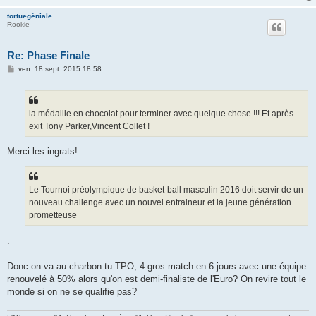
tortuegéniale
Rookie
Re: Phase Finale
M
ven. 18 sept. 2015 18:58
e
s
s
a
g
la médaille en chocolat pour terminer avec quelque chose !!! Et après
e
exit Tony Parker,Vincent Collet !
Merci les ingrats!
Le Tournoi préolympique de basket-ball masculin 2016 doit servir de un
nouveau challenge avec un nouvel entraineur et la jeune génération
prometteuse
.
Donc on va au charbon tu TPO, 4 gros match en 6 jours avec une équipe
renouvelé à 50% alors qu'on est demi-finaliste de l'Euro? On revire tout le
monde si on ne se qualifie pas?