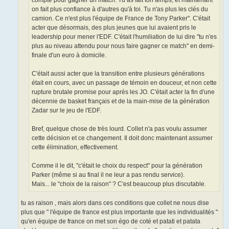
compte pour gagner un match. Tu as fait ton temps, et maintenant
on fait plus confiance à d'autres qu'à toi. Tu n'as plus les clés du
camion. Ce n'est plus l'équipe de France de Tony Parker". C'était
acter que désormais, des plus jeunes que lui avaient pris le
leadership pour mener l'EDF. C'était l'humiliation de lui dire "tu n'es
plus au niveau attendu pour nous faire gagner ce match" en demi-
finale d'un euro à domicile.
C'était aussi acter que la transition entre plusieurs générations
était en cours, avec un passage de témoin en douceur, et non cette
rupture brutale promise pour après les JO. C'était acter la fin d'une
décennie de basket français et de la main-mise de la génération
Zadar sur le jeu de l'EDF.
Bref, quelque chose de très lourd. Collet n'a pas voulu assumer
cette décision et ce changement. Il doit donc maintenant assumer
cette élimination, effectivement.
Comme il le dit, "c'était le choix du respect" pour la génération
Parker (même si au final il ne leur a pas rendu service).
Mais... le "choix de la raison" ? C'est beaucoup plus discutable.
tu as raison , mais alors dans ces conditions que collet ne nous dise
plus que " l'équipe de france est plus importante que les individualités "
qu'en équipe de france on met son égo de coté et patati et patata