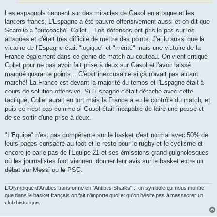
Les espagnols tiennent sur des miracles de Gasol en attaque et les
lancers-francs, L'Espagne a été pauvre offensivement aussi et on dit que
Scarolio a "outcoaché" Collet... Les défenses ont pris le pas sur les
attaques et c'était très difficile de mettre des points. J'ai lu aussi que la
victoire de l'Espagne était "logique" et "mérité" mais une victoire de la
France également dans ce genre de match au couteau. On vient critiqué
Collet pour ne pas avoir fait prise à deux sur Gasol et l'avoir laissé
marqué quarante points... C'était inexcusable si çà n'avait pas autant
marché! La France est devant la majorité du temps et l'Espagne était à
cours de solution offensive. Si l'Espagne c'était détaché avec cette
tactique, Collet aurait eu tort mais la France a eu le contrôle du match, et
puis ce n'est pas comme si Gasol était incapable de faire une passe et
de se sortir d'une prise à deux.
"L'Equipe" n'est pas compétente sur le basket c'est normal avec 50% de
leurs pages consacré au foot et le reste pour le rugby et le cyclisme et
encore je parle pas de l'Equipe 21 et ses émissions grand-guignolesques
où les journalistes foot viennent donner leur avis sur le basket entre un
débat sur Messi ou le PSG.
L'Olympique d'Antibes transformé en "Antibes Sharks"... un symbole qui nous montre
que dans le basket français on fait n'importe quoi et qu'on hésite pas à massacrer un
club historique.