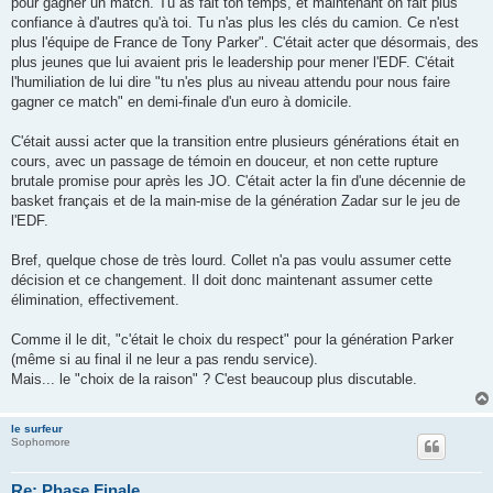
pour gagner un match. Tu as fait ton temps, et maintenant on fait plus
confiance à d'autres qu'à toi. Tu n'as plus les clés du camion. Ce n'est
plus l'équipe de France de Tony Parker". C'était acter que désormais, des
plus jeunes que lui avaient pris le leadership pour mener l'EDF. C'était
l'humiliation de lui dire "tu n'es plus au niveau attendu pour nous faire
gagner ce match" en demi-finale d'un euro à domicile.
C'était aussi acter que la transition entre plusieurs générations était en
cours, avec un passage de témoin en douceur, et non cette rupture
brutale promise pour après les JO. C'était acter la fin d'une décennie de
basket français et de la main-mise de la génération Zadar sur le jeu de
l'EDF.
Bref, quelque chose de très lourd. Collet n'a pas voulu assumer cette
décision et ce changement. Il doit donc maintenant assumer cette
élimination, effectivement.
Comme il le dit, "c'était le choix du respect" pour la génération Parker
(même si au final il ne leur a pas rendu service).
Mais... le "choix de la raison" ? C'est beaucoup plus discutable.
le surfeur
Sophomore
Re: Phase Finale