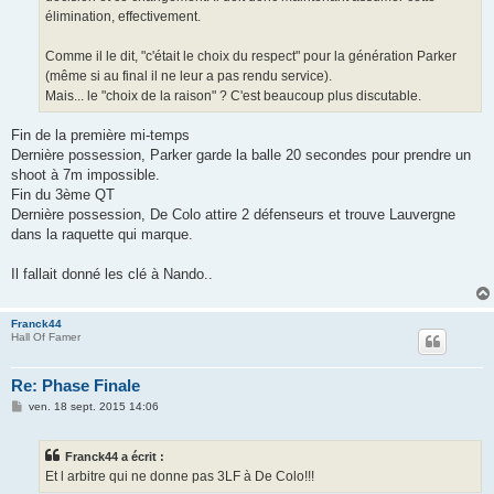
élimination, effectivement.
Comme il le dit, "c'était le choix du respect" pour la génération Parker
(même si au final il ne leur a pas rendu service).
Mais... le "choix de la raison" ? C'est beaucoup plus discutable.
Fin de la première mi-temps
Dernière possession, Parker garde la balle 20 secondes pour prendre un
shoot à 7m impossible.
Fin du 3ème QT
Dernière possession, De Colo attire 2 défenseurs et trouve Lauvergne
dans la raquette qui marque.
Il fallait donné les clé à Nando..
Franck44
Hall Of Famer
Re: Phase Finale
M
ven. 18 sept. 2015 14:06
e
s
s
Franck44 a écrit :
a
g
Et l arbitre qui ne donne pas 3LF à De Colo!!!
e