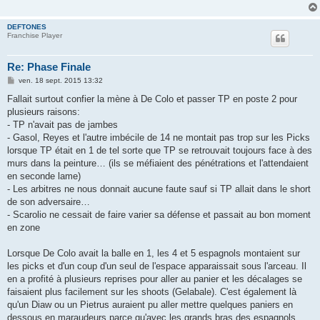
DEFTONES
Franchise Player
Re: Phase Finale
M
ven. 18 sept. 2015 13:32
e
s
Fallait surtout confier la mène à De Colo et passer TP en poste 2 pour
s
plusieurs raisons:
a
g
- TP n'avait pas de jambes
e
- Gasol, Reyes et l'autre imbécile de 14 ne montait pas trop sur les Picks
lorsque TP était en 1 de tel sorte que TP se retrouvait toujours face à des
murs dans la peinture… (ils se méfiaient des pénétrations et l'attendaient
en seconde lame)
- Les arbitres ne nous donnait aucune faute sauf si TP allait dans le short
de son adversaire…
- Scarolio ne cessait de faire varier sa défense et passait au bon moment
en zone
Lorsque De Colo avait la balle en 1, les 4 et 5 espagnols montaient sur
les picks et d'un coup d'un seul de l'espace apparaissait sous l'arceau. Il
en a profité à plusieurs reprises pour aller au panier et les décalages se
faisaient plus facilement sur les shoots (Gelabale). C'est également là
qu'un Diaw ou un Pietrus auraient pu aller mettre quelques paniers en
dessous en maraudeurs parce qu'avec les grands bras des espagnols,