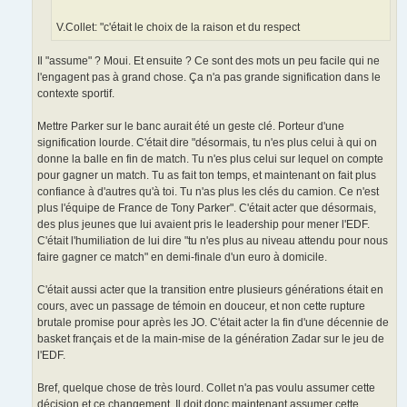
V.Collet: "c'était le choix de la raison et du respect
Il "assume" ? Moui. Et ensuite ? Ce sont des mots un peu facile qui ne
l'engagent pas à grand chose. Ça n'a pas grande signification dans le
contexte sportif.
Mettre Parker sur le banc aurait été un geste clé. Porteur d'une
signification lourde. C'était dire "désormais, tu n'es plus celui à qui on
donne la balle en fin de match. Tu n'es plus celui sur lequel on compte
pour gagner un match. Tu as fait ton temps, et maintenant on fait plus
confiance à d'autres qu'à toi. Tu n'as plus les clés du camion. Ce n'est
plus l'équipe de France de Tony Parker". C'était acter que désormais,
des plus jeunes que lui avaient pris le leadership pour mener l'EDF.
C'était l'humiliation de lui dire "tu n'es plus au niveau attendu pour nous
faire gagner ce match" en demi-finale d'un euro à domicile.
C'était aussi acter que la transition entre plusieurs générations était en
cours, avec un passage de témoin en douceur, et non cette rupture
brutale promise pour après les JO. C'était acter la fin d'une décennie de
basket français et de la main-mise de la génération Zadar sur le jeu de
l'EDF.
Bref, quelque chose de très lourd. Collet n'a pas voulu assumer cette
décision et ce changement. Il doit donc maintenant assumer cette