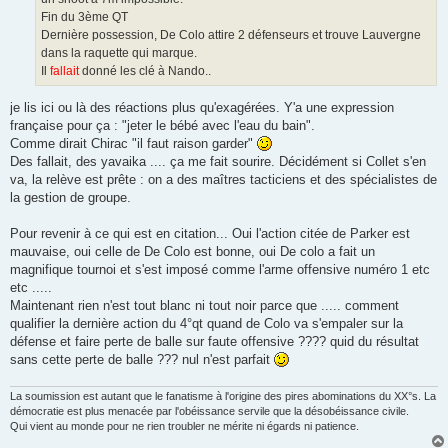
Fin du 3ème QT
Dernière possession, De Colo attire 2 défenseurs et trouve Lauvergne
dans la raquette qui marque.
Il
fallait
donné les clé à Nando..
je lis ici ou là des réactions plus qu'exagérées. Y'a une expression
française pour ça : "jeter le bébé avec l'eau du bain".
Comme dirait Chirac "il faut raison garder"
Des fallait, des yavaika .... ça me fait sourire. Décidément si Collet s'en
va, la relève est prête : on a des maîtres tacticiens et des spécialistes de
la gestion de groupe.
Pour revenir à ce qui est en citation... Oui l'action citée de Parker est
mauvaise, oui celle de De Colo est bonne, oui De colo a fait un
magnifique tournoi et s'est imposé comme l'arme offensive numéro 1 etc
etc .....
Maintenant rien n'est tout blanc ni tout noir parce que ..... comment
qualifier la dernière action du 4°qt quand de Colo va s'empaler sur la
défense et faire perte de balle sur faute offensive ???? quid du résultat
sans cette perte de balle ??? nul n'est parfait
La soumission est autant que le fanatisme à l'origine des pires abominations du XX°s. La
démocratie est plus menacée par l'obéissance servile que la désobéissance civile.
Qui vient au monde pour ne rien troubler ne mérite ni égards ni patience.