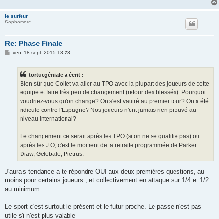
le surfeur
Sophomore
Re: Phase Finale
M
ven. 18 sept. 2015 13:23
e
s
s
tortuegéniale a écrit :
a
g
Bien sûr que Collet va aller au TPO avec la plupart des joueurs de cette
e
équipe et faire très peu de changement (retour des blessés). Pourquoi
voudriez-vous qu'on change? On s'est vautré au premier tour? On a été
ridicule contre l'Espagne? Nos joueurs n'ont jamais rien prouvé au
niveau international?
Le changement ce serait après les TPO (si on ne se qualifie pas) ou
après les J.O, c'est le moment de la retraite programmée de Parker,
Diaw, Gelebale, Pietrus.
J'aurais tendance a te répondre OUI aux deux premières questions, au
moins pour certains joueurs , et collectivement en attaque sur 1/4 et 1/2
au minimum.
Le sport c'est surtout le présent et le futur proche. Le passe n'est pas
utile s'i n'est plus valable