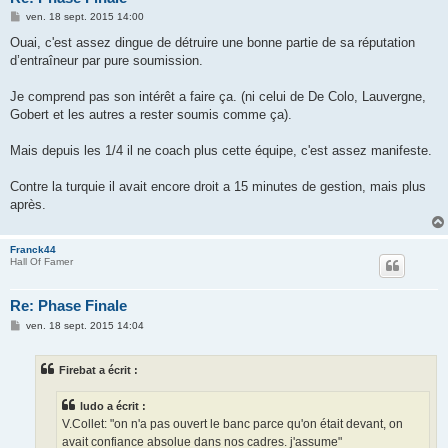
M
ven. 18 sept. 2015 14:00
e
s
Ouai, c'est assez dingue de détruire une bonne partie de sa réputation
s
d’entraîneur par pure soumission.
a
g
e
Je comprend pas son intérêt a faire ça. (ni celui de De Colo, Lauvergne,
Gobert et les autres a rester soumis comme ça).
Mais depuis les 1/4 il ne coach plus cette équipe, c'est assez manifeste.
Contre la turquie il avait encore droit a 15 minutes de gestion, mais plus
après.
Franck44
Hall Of Famer
Re: Phase Finale
M
ven. 18 sept. 2015 14:04
e
s
s
Firebat a écrit :
a
g
e
ludo a écrit :
V.Collet: "on n'a pas ouvert le banc parce qu'on était devant, on
avait confiance absolue dans nos cadres. j'assume"