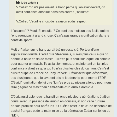
ludo a écrit :
V.Collet: "on n'a pas ouvert le banc parce qu'on était devant, on
avait confiance absolue dans nos cadres. j'assume"
V.Collet: "c'était le choix de la raison et du respect
Il "assume" ? Moui. Et ensuite ? Ce sont des mots un peu facile qui ne
l'engagent pas à grand chose. Ça n'a pas grande signification dans le
contexte sportif.
Mettre Parker sur le banc aurait été un geste clé. Porteur d'une
signification lourde. C'était dire "désormais, tu n'es plus celui à qui on
donne la balle en fin de match. Tu n'es plus celui sur lequel on compte
pour gagner un match. Tu as fait ton temps, et maintenant on fait plus
confiance à d'autres qu'à toi. Tu n'as plus les clés du camion. Ce n'est
plus l'équipe de France de Tony Parker". C'était acter que désormais,
des plus jeunes que lui avaient pris le leadership pour mener l'EDF.
C'était l'humiliation de lui dire "tu n'es plus au niveau attendu pour nous
faire gagner ce match" en demi-finale d'un euro à domicile.
C'était aussi acter que la transition entre plusieurs générations était en
cours, avec un passage de témoin en douceur, et non cette rupture
brutale promise pour après les JO. C'était acter la fin d'une décennie de
basket français et de la main-mise de la génération Zadar sur le jeu de
l'EDF.