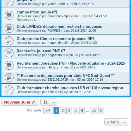
Dernier message par
youss
«
dim. 11 août 2024 13:18
composition poule nf1
Dernier message par
Ouestbasketpdl
«
jeu. 01 août 2024 21:53
Réponses :
1
Club LANDES département recherche joueuses
Dernier message par
FEVRES
«
ven. 05 juil. 2024 11:06
Club proche Cholet recherche joueuse NF3
Dernier message par
mopett49
«
dim. 23 juin 2024 20:03
Recherche joueuse PNF 67
Dernier message par
pegasedu67
«
jeu. 20 juin 2024 10:36
Recrutement Joueuses PNF - Nouvelle aquitaine - 2024/2025
Dernier message par
Haratryn
«
jeu. 06 juin 2024 23:49
** Recherche de joueuses pour club NF2 Sud Ouest **
Dernier message par
BEN10110715
«
lun. 03 juin 2024 17:14
Club formateur cherche joueuses U15 et U18 niveau région
Dernier message par
zon²
«
dim. 02 juin 2024 12:58
Nouveau sujet
Page
1
sur
40
1
2
3
4
5
40
Suivante
977 sujets
…
Aller à