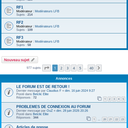
RF1
Modérateur :
Modérateurs LFB
Sujets :
214
RF2
Modérateur :
Modérateurs LFB
Sujets :
109
RF3
Modérateur :
Modérateurs LFB
Sujets :
58
Nouveau sujet
Page
1
sur
40
1
2
3
4
5
40
Suivante
977 sujets
…
Annonces
LE FORUM EST DE RETOUR !
Dernier message par
Claudius F
«
dim. 16 juin 2024 9:27
Posté dans
Betclic Elite
Réponses :
72
1
2
3
4
5
PROBLEMES DE CONNEXION AU FORUM
Dernier message par
OuZ
«
dim. 28 juin 2026 20:26
Posté dans
Betclic Elite
Réponses :
344
1
20
21
22
23
…
Articles de presse