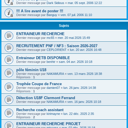
Dernier message par
Dark Sidious
«
mar. 05 sept. 2006 12:22
!!! A lire avant de poster !!!
Dernier message par
Banguy
«
ven. 07 juil. 2006 11:10
Sujets
ENTRAINEUR RECHERCHE
Dernier message par
mc65
«
mer. 20 mai 2026 15:49
RECRUTEMENT PNF / NF3 : Saison 2026-2027
Dernier message par
CEPLORIENT
«
lun. 20 avr. 2026 16:48
Entraineur DETB DISPONIBLE
Dernier message par
benhtr
«
sam. 04 avr. 2026 10:18
pôle féminin U18
Dernier message par
NAKAMURA
«
ven. 13 mars 2026 18:38
Réponses :
1
Trophée Coupe de France
Dernier message par
damien07
«
lun. 26 janv. 2026 14:38
Réponses :
1
Détection U18F Clermont Ferrand
Dernier message par
NAKAMURA
«
ven. 16 janv. 2026 10:18
Recherche coach assistant
Dernier message par
kirimayne
«
lun. 22 déc. 2025 2:35
Réponses :
2
ENTRAINEUR RECHERCHE PROJET
Dernier message par
miccoss
«
mar. 02 déc. 2025 15:18