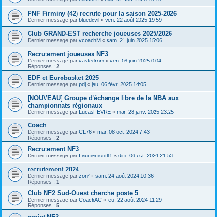
PNF Firminy (42) recrute pour la saison 2025-2026
Dernier message par
bluedevil
«
ven. 22 août 2025 19:59
Club GRAND-EST recherche joueuses 2025/2026
Dernier message par
vcoachM
«
sam. 21 juin 2025 15:06
Recrutement joueuses NF3
Dernier message par
vastedrom
«
ven. 06 juin 2025 0:04
Réponses :
2
EDF et Eurobasket 2025
Dernier message par
pdj
«
jeu. 06 févr. 2025 14:05
[NOUVEAU] Groupe d'échange libre de la NBA aux
championnats régionaux
Dernier message par
LucasFEVRE
«
mar. 28 janv. 2025 23:25
Coach
Dernier message par
CL76
«
mar. 08 oct. 2024 7:43
Réponses :
2
Recrutement NF3
Dernier message par
Laumemont81
«
dim. 06 oct. 2024 21:53
recrutement 2024
Dernier message par
zon²
«
sam. 24 août 2024 10:36
Réponses :
1
Club NF2 Sud-Ouest cherche poste 5
Dernier message par
CoachAC
«
jeu. 22 août 2024 11:29
Réponses :
5
projet NF3