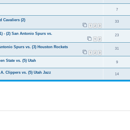
7
 Cavaliers (2)
33
1
2
3
- (2) San Antonio Spurs vs.
23
1
2
onio Spurs vs. (3) Houston Rockets
31
1
2
3
State vs. (5) Utah
9
Clippers vs. (5) Utah Jazz
14