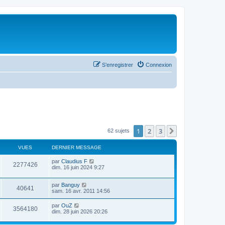
S’enregistrer
Connexion
1
2
3
Suivante
62 sujets
VUES
DERNIER MESSAGE
par
Claudius F
2277426
dim. 16 juin 2024 9:27
par
Banguy
40641
sam. 16 avr. 2011 14:56
par
OuZ
3564180
dim. 28 juin 2026 20:26