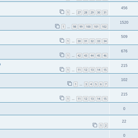
456
1
27
28
29
30
31
…
1520
1
98
99
100
101
102
…
509
1
30
31
32
33
34
…
676
1
42
43
44
45
46
…
n
215
1
11
12
13
14
15
…
102
1
3
4
5
6
7
…
215
1
11
12
13
14
15
…
0
22
1
2
0