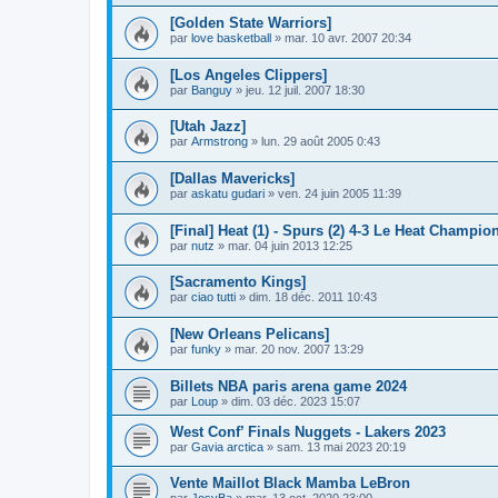
[Golden State Warriors]
par
love basketball
»
mar. 10 avr. 2007 20:34
[Los Angeles Clippers]
par
Banguy
»
jeu. 12 juil. 2007 18:30
[Utah Jazz]
par
Armstrong
»
lun. 29 août 2005 0:43
[Dallas Mavericks]
par
askatu gudari
»
ven. 24 juin 2005 11:39
[Final] Heat (1) - Spurs (2) 4-3 Le Heat Champio
par
nutz
»
mar. 04 juin 2013 12:25
[Sacramento Kings]
par
ciao tutti
»
dim. 18 déc. 2011 10:43
[New Orleans Pelicans]
par
funky
»
mar. 20 nov. 2007 13:29
Billets NBA paris arena game 2024
par
Loup
»
dim. 03 déc. 2023 15:07
West Conf’ Finals Nuggets - Lakers 2023
par
Gavia arctica
»
sam. 13 mai 2023 20:19
Vente Maillot Black Mamba LeBron