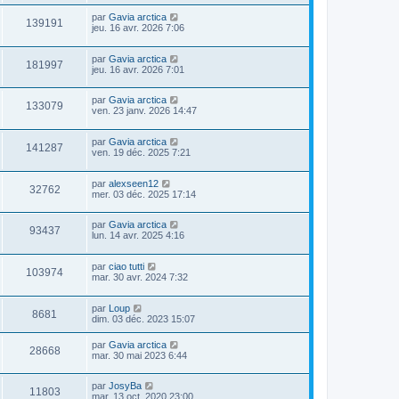
par
Gavia arctica
139191
jeu. 16 avr. 2026 7:06
par
Gavia arctica
181997
jeu. 16 avr. 2026 7:01
par
Gavia arctica
133079
ven. 23 janv. 2026 14:47
par
Gavia arctica
141287
ven. 19 déc. 2025 7:21
par
alexseen12
32762
mer. 03 déc. 2025 17:14
par
Gavia arctica
93437
lun. 14 avr. 2025 4:16
par
ciao tutti
103974
mar. 30 avr. 2024 7:32
par
Loup
8681
dim. 03 déc. 2023 15:07
par
Gavia arctica
28668
mar. 30 mai 2023 6:44
par
JosyBa
11803
mar. 13 oct. 2020 23:00