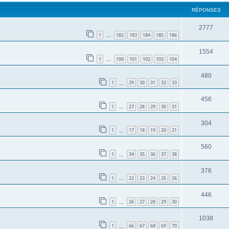
RÉPONSES
2777
1
182
183
184
185
186
…
1554
1
100
101
102
103
104
…
480
1
29
30
31
32
33
…
456
1
27
28
29
30
31
…
304
1
17
18
19
20
21
…
560
1
34
35
36
37
38
…
376
1
22
23
24
25
26
…
446
1
26
27
28
29
30
…
1038
1
66
67
68
69
70
…