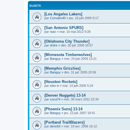
SUJETS
[Los Angeles Lakers]
par
Corsaire40
»
jeu. 16 juin 2005 9:17
[San Antonio SPURS]
par
nutz
»
mar. 15 mai 2012 9:28
[Oklahoma City Thunder]
par
drdre
»
dim. 20 juil. 2008 18:57
[Minnesota Timberwolves]
par
Banguy
»
mer. 24 juin 2009 13:21
[Memphis Grizzlies]
par
Banguy
»
dim. 31 juil. 2005 20:59
[Houston Rockets]
par
stev-e
»
mar. 14 juin 2005 5:24
(Denver Nuggets) 13-14
par
coca74
»
mer. 30 mars 2011 22:34
[Phoenix Suns] 13-14
par
Banguy
»
jeu. 12 juil. 2007 18:41
[Portland TrailBlazers]
par
dens63
»
mer. 19 avr. 2006 16:12