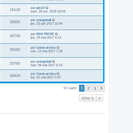
par
jalo10
16119
sam. 28 avr. 2018 16:04
par
orangeball
35005
jeu. 22 juin 2017 10:44
par
MAX PAYNE
30730
jeu. 25 mai 2017 9:12
par
Gavia arctica
50162
ven. 12 mai 2017 7:29
par
orangeball
20760
mar. 09 mai 2017 6:15
par
Gavia arctica
30424
lun. 01 mai 2017 0:07
1
2
3
Suivante
62 sujets
Aller à