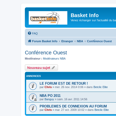
Basket Info
Venez échanger sur l'actualité du b
FAQ
Forum Basket Info
Etranger
NBA
Conférence Ouest
Conférence Ouest
Modérateur :
Modérateurs NBA
Nouveau sujet
ANNONCES
LE FORUM EST DE RETOUR !
par
Chris
»
mer. 26 nov. 2014 0:06
» dans
Betclic Elite
NBA PO 2011
par
Banguy
»
sam. 16 avr. 2011 14:56
PROBLEMES DE CONNEXION AU FORUM
par
Chris
»
mar. 27 oct. 2009 10:02
» dans
Betclic Elite