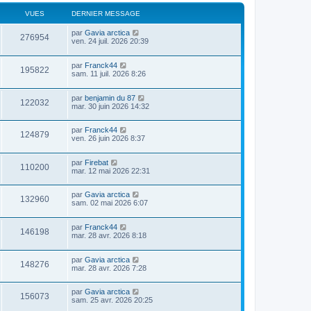
VUES
DERNIER MESSAGE
par
Gavia arctica
276954
ven. 24 juil. 2026 20:39
par
Franck44
195822
sam. 11 juil. 2026 8:26
par
benjamin du 87
122032
mar. 30 juin 2026 14:32
par
Franck44
124879
ven. 26 juin 2026 8:37
par
Firebat
110200
mar. 12 mai 2026 22:31
par
Gavia arctica
132960
sam. 02 mai 2026 6:07
par
Franck44
146198
mar. 28 avr. 2026 8:18
par
Gavia arctica
148276
mar. 28 avr. 2026 7:28
par
Gavia arctica
156073
sam. 25 avr. 2026 20:25