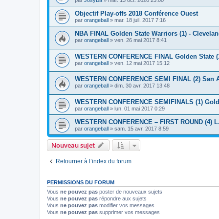
par
JosyBa
»
mar. 13 oct. 2020 23:00
Objectif Play-offs 2018 Conférence Ouest
par
orangeball
»
mar. 18 juil. 2017 7:16
NBA FINAL Golden State Warriors (1) - Cleveland
par
orangeball
»
ven. 26 mai 2017 8:41
WESTERN CONFERENCE FINAL Golden State (1) 
par
orangeball
»
ven. 12 mai 2017 15:12
WESTERN CONFERENCE SEMI FINAL (2) San Ant
par
orangeball
»
dim. 30 avr. 2017 13:48
WESTERN CONFERENCE SEMIFINALS (1) Golden 
par
orangeball
»
lun. 01 mai 2017 0:29
WESTERN CONFERENCE – FIRST ROUND (4) L.A. 
par
orangeball
»
sam. 15 avr. 2017 8:59
Nouveau sujet
Retourner à l’index du forum
PERMISSIONS DU FORUM
Vous
ne pouvez pas
poster de nouveaux sujets
Vous
ne pouvez pas
répondre aux sujets
Vous
ne pouvez pas
modifier vos messages
Vous
ne pouvez pas
supprimer vos messages