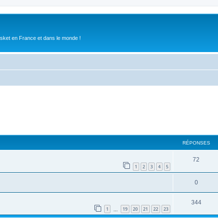
asket en France et dans le monde !
RÉPONSES
72
1
2
3
4
5
0
344
1
19
20
21
22
23
…