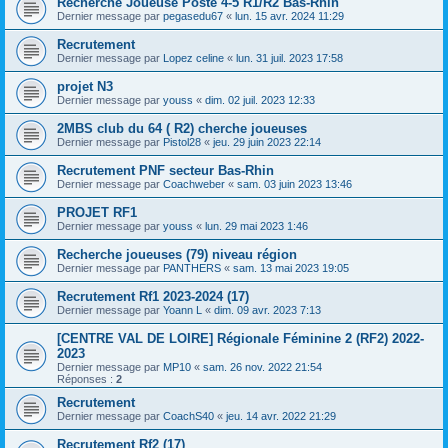
Recherche Joueuse Poste 4-5 R1/R2 Bas-Rhin
Dernier message par
pegasedu67
«
lun. 15 avr. 2024 11:29
Recrutement
Dernier message par
Lopez celine
«
lun. 31 juil. 2023 17:58
projet N3
Dernier message par
youss
«
dim. 02 juil. 2023 12:33
2MBS club du 64 ( R2) cherche joueuses
Dernier message par
Pistol28
«
jeu. 29 juin 2023 22:14
Recrutement PNF secteur Bas-Rhin
Dernier message par
Coachweber
«
sam. 03 juin 2023 13:46
PROJET RF1
Dernier message par
youss
«
lun. 29 mai 2023 1:46
Recherche joueuses (79) niveau région
Dernier message par
PANTHERS
«
sam. 13 mai 2023 19:05
Recrutement Rf1 2023-2024 (17)
Dernier message par
Yoann L
«
dim. 09 avr. 2023 7:13
[CENTRE VAL DE LOIRE] Régionale Féminine 2 (RF2) 2022-
2023
Dernier message par
MP10
«
sam. 26 nov. 2022 21:54
Réponses :
2
Recrutement
Dernier message par
CoachS40
«
jeu. 14 avr. 2022 21:29
Recrutement Rf2 (17)