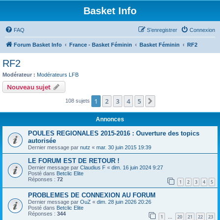
Basket Info
FAQ
S’enregistrer
Connexion
Forum Basket Info
France - Basket Féminin
Basket Féminin
RF2
RF2
Modérateur :
Modérateurs LFB
Nouveau sujet
1
2
3
4
5
Suivante
108 sujets
Annonces
POULES REGIONALES 2015-2016 : Ouverture des topics
autorisée
Dernier message par
nutz
«
mar. 30 juin 2015 19:39
LE FORUM EST DE RETOUR !
Dernier message par
Claudius F
«
dim. 16 juin 2024 9:27
Posté dans
Betclic Elite
Réponses :
72
1
2
3
4
5
PROBLEMES DE CONNEXION AU FORUM
Dernier message par
OuZ
«
dim. 28 juin 2026 20:26
Posté dans
Betclic Elite
Réponses :
344
1
20
21
22
23
…