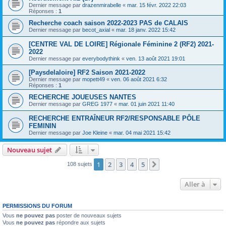
Dernier message par
drazenmirabelle
«
mar. 15 févr. 2022 22:03
Réponses :
1
Recherche coach saison 2022-2023 PAS de CALAIS
Dernier message par
becot_axial
«
mar. 18 janv. 2022 15:42
[CENTRE VAL DE LOIRE] Régionale Féminine 2 (RF2) 2021-
2022
Dernier message par
everybodythink
«
ven. 13 août 2021 19:01
[Paysdelaloire] RF2 Saison 2021-2022
Dernier message par
mopett49
«
ven. 06 août 2021 6:32
Réponses :
1
RECHERCHE JOUEUSES NANTES
Dernier message par
GREG 1977
«
mar. 01 juin 2021 11:40
RECHERCHE ENTRAÎNEUR RF2/RESPONSABLE PÔLE
FEMININ
Dernier message par
Joe Kleine
«
mar. 04 mai 2021 15:42
Nouveau sujet
1
2
3
4
5
Suivante
108 sujets
Aller à
PERMISSIONS DU FORUM
Vous
ne pouvez pas
poster de nouveaux sujets
Vous
ne pouvez pas
répondre aux sujets