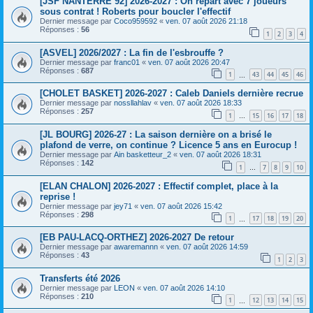
[JSF NANTERRE 92] 2026-2027 : On repart avec 7 joueurs
sous contrat ! Roberts pour boucler l'effectif
Dernier message par
Coco959592
«
ven. 07 août 2026 21:18
Réponses :
56
1
2
3
4
[ASVEL] 2026/2027 : La fin de l'esbrouffe ?
Dernier message par
franc01
«
ven. 07 août 2026 20:47
Réponses :
687
1
43
44
45
46
…
[CHOLET BASKET] 2026-2027 : Caleb Daniels dernière recrue
Dernier message par
nossllahlav
«
ven. 07 août 2026 18:33
Réponses :
257
1
15
16
17
18
…
[JL BOURG] 2026-27 : La saison dernière on a brisé le
plafond de verre, on continue ? Licence 5 ans en Eurocup !
Dernier message par
Ain basketteur_2
«
ven. 07 août 2026 18:31
Réponses :
142
1
7
8
9
10
…
[ELAN CHALON] 2026-2027 : Effectif complet, place à la
reprise !
Dernier message par
jey71
«
ven. 07 août 2026 15:42
Réponses :
298
1
17
18
19
20
…
[EB PAU-LACQ-ORTHEZ] 2026-2027 De retour
Dernier message par
awaremannn
«
ven. 07 août 2026 14:59
Réponses :
43
1
2
3
Transferts été 2026
Dernier message par
LEON
«
ven. 07 août 2026 14:10
Réponses :
210
1
12
13
14
15
…