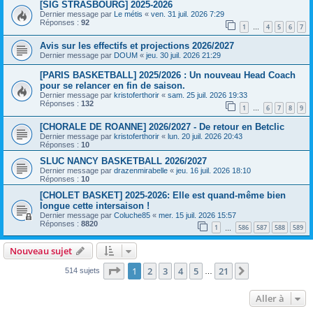
[SIG STRASBOURG] 2025-2026
Dernier message par
Le métis
«
ven. 31 juil. 2026 7:29
Réponses :
92
1
4
5
6
7
…
Avis sur les effectifs et projections 2026/2027
Dernier message par
DOUM
«
jeu. 30 juil. 2026 21:29
[PARIS BASKETBALL] 2025/2026 : Un nouveau Head Coach
pour se relancer en fin de saison.
Dernier message par
kristoferthorir
«
sam. 25 juil. 2026 19:33
Réponses :
132
1
6
7
8
9
…
[CHORALE DE ROANNE] 2026/2027 - De retour en Betclic
Dernier message par
kristoferthorir
«
lun. 20 juil. 2026 20:43
Réponses :
10
SLUC NANCY BASKETBALL 2026/2027
Dernier message par
drazenmirabelle
«
jeu. 16 juil. 2026 18:10
Réponses :
10
[CHOLET BASKET] 2025-2026: Elle est quand-même bien
longue cette intersaison !
Dernier message par
Coluche85
«
mer. 15 juil. 2026 15:57
Réponses :
8820
1
586
587
588
589
…
Nouveau sujet
Page
1
sur
21
1
2
3
4
5
21
Suivante
514 sujets
…
Aller à