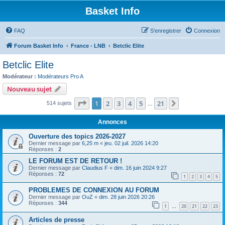
Basket Info
FAQ
S’enregistrer
Connexion
Forum Basket Info
France - LNB
Betclic Elite
Betclic Elite
Modérateur :
Modérateurs Pro A
Nouveau sujet
Page
1
sur
21
1
2
3
4
5
21
Suivante
514 sujets
…
Annonces
Ouverture des topics 2026-2027
Dernier message par
6,25 m
«
jeu. 02 juil. 2026 14:20
Réponses :
2
LE FORUM EST DE RETOUR !
Dernier message par
Claudius F
«
dim. 16 juin 2024 9:27
Réponses :
72
1
2
3
4
5
PROBLEMES DE CONNEXION AU FORUM
Dernier message par
OuZ
«
dim. 28 juin 2026 20:26
Réponses :
344
1
20
21
22
23
…
Articles de presse