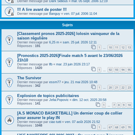
Dernier message par
Dark Sidious
«
mar. 05 sept. 2006 12:19
!!! A lire avant de poster !!!
Dernier message par
Banguy
«
ven. 07 juil. 2006 11:04
Sujets
[Classement pronos 2025-2026] lolosin vainqueur de la
saison régulière
Dernier message par
6,25 m
«
sam. 25 juil. 2026 12:11
Réponses :
191
1
10
11
12
13
…
[Pronostics 2025-2026]Finale match 5 avant le 23/06/2026
21h10
Dernier message par
lfb
«
mar. 23 juin 2026 23:17
Réponses :
1420
1
92
93
94
95
…
The Survivor
Dernier message par
essm77
«
jeu. 21 mai 2026 10:48
Réponses :
342
1
20
21
22
23
…
Explosion de topics publicitaires
Dernier message par
Jefai.Popovic
«
dim. 12 oct. 2025 20:58
Réponses :
141
1
7
8
9
10
…
[A.S MONACO BASKETBALL] Un dernier coup de collier
pour assurer le play IN
Dernier message par
ciao tutti
«
ven. 07 août 2026 21:52
Réponses :
1048
1
67
68
69
70
…