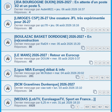
[JDA BOURGOGNE DIJON] 2026-2027 : En attente d'un poste
3/2 et un poste 5.
Dernier message par
Aubin9821
«
jeu. 06 août 2026 16:37
Réponses :
4
[LIMOGES CSP] 26-27 Une ossature JFL très expérimentée
pour 26-27
Dernier message par
qrz78
«
jeu. 06 août 2026 16:16
Réponses :
80
1
2
3
4
5
6
[BOULAZAC BASKET DORDOGNE] 2026-2027 • En
(re)construction
Dernier message par
Raf24
«
mer. 05 août 2026 15:20
Réponses :
80
1
2
3
4
5
6
[LE MANS] 2026-2027 : Retour en Eurocup
Dernier message par
DOUM
«
mer. 05 août 2026 0:37
Réponses :
48
1
2
3
4
[Ligue NBA Europe] débat & info
Dernier message par
Mr.Robot
«
mar. 04 août 2026 20:02
Réponses :
281
1
16
17
18
19
…
[BCM Gravelines Dunkerque] 2026-2027
Dernier message par
ciao tutti
«
lun. 03 août 2026 15:10
Réponses :
34
1
2
3
[MEDIAS (LnbTV, EuroleagueTV, Sport en France...)]
Dernier message par
6,25 m
«
ven. 31 juil. 2026 18:10
Réponses :
6928
1
459
460
461
462
…