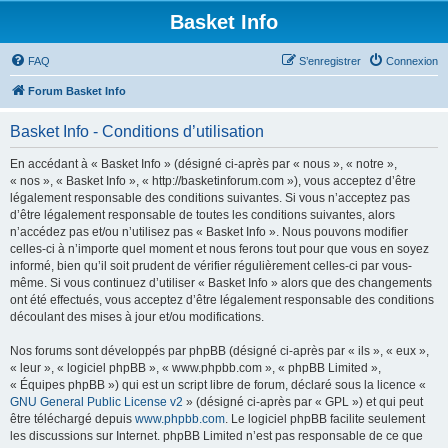
Basket Info
FAQ
S’enregistrer
Connexion
Forum Basket Info
Basket Info - Conditions d’utilisation
En accédant à « Basket Info » (désigné ci-après par « nous », « notre »,
« nos », « Basket Info », « http://basketinforum.com »), vous acceptez d’être
légalement responsable des conditions suivantes. Si vous n’acceptez pas
d’être légalement responsable de toutes les conditions suivantes, alors
n’accédez pas et/ou n’utilisez pas « Basket Info ». Nous pouvons modifier
celles-ci à n’importe quel moment et nous ferons tout pour que vous en soyez
informé, bien qu’il soit prudent de vérifier régulièrement celles-ci par vous-
même. Si vous continuez d’utiliser « Basket Info » alors que des changements
ont été effectués, vous acceptez d’être légalement responsable des conditions
découlant des mises à jour et/ou modifications.
Nos forums sont développés par phpBB (désigné ci-après par « ils », « eux »,
« leur », « logiciel phpBB », « www.phpbb.com », « phpBB Limited »,
« Équipes phpBB ») qui est un script libre de forum, déclaré sous la licence «
GNU General Public License v2
» (désigné ci-après par « GPL ») et qui peut
être téléchargé depuis
www.phpbb.com
. Le logiciel phpBB facilite seulement
les discussions sur Internet. phpBB Limited n’est pas responsable de ce que