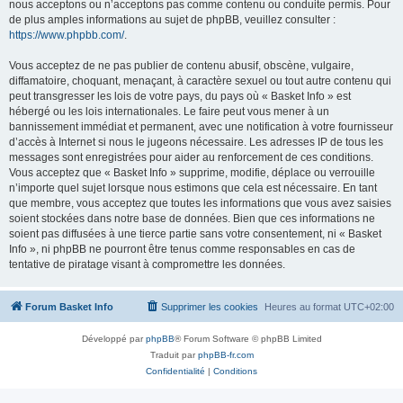
nous acceptons ou n’acceptons pas comme contenu ou conduite permis. Pour
de plus amples informations au sujet de phpBB, veuillez consulter :
https://www.phpbb.com/
.
Vous acceptez de ne pas publier de contenu abusif, obscène, vulgaire,
diffamatoire, choquant, menaçant, à caractère sexuel ou tout autre contenu qui
peut transgresser les lois de votre pays, du pays où « Basket Info » est
hébergé ou les lois internationales. Le faire peut vous mener à un
bannissement immédiat et permanent, avec une notification à votre fournisseur
d’accès à Internet si nous le jugeons nécessaire. Les adresses IP de tous les
messages sont enregistrées pour aider au renforcement de ces conditions.
Vous acceptez que « Basket Info » supprime, modifie, déplace ou verrouille
n’importe quel sujet lorsque nous estimons que cela est nécessaire. En tant
que membre, vous acceptez que toutes les informations que vous avez saisies
soient stockées dans notre base de données. Bien que ces informations ne
soient pas diffusées à une tierce partie sans votre consentement, ni « Basket
Info », ni phpBB ne pourront être tenus comme responsables en cas de
tentative de piratage visant à compromettre les données.
Forum Basket Info
Supprimer les cookies
Heures au format
UTC+02:00
Développé par
phpBB
® Forum Software © phpBB Limited
Traduit par
phpBB-fr.com
Confidentialité
|
Conditions