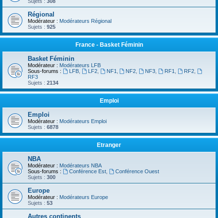
Sujets :
308
Régional
Modérateur :
Modérateurs Régional
Sujets :
925
France - Basket Féminin
Basket Féminin
Modérateur :
Modérateurs LFB
Sous-forums :
LFB
,
LF2
,
NF1
,
NF2
,
NF3
,
RF1
,
RF2
,
RF3
Sujets :
2134
Emploi
Emploi
Modérateur :
Modérateurs Emploi
Sujets :
6878
Etranger
NBA
Modérateur :
Modérateurs NBA
Sous-forums :
Conférence Est
,
Conférence Ouest
Sujets :
300
Europe
Modérateur :
Modérateurs Europe
Sujets :
53
Autres continents