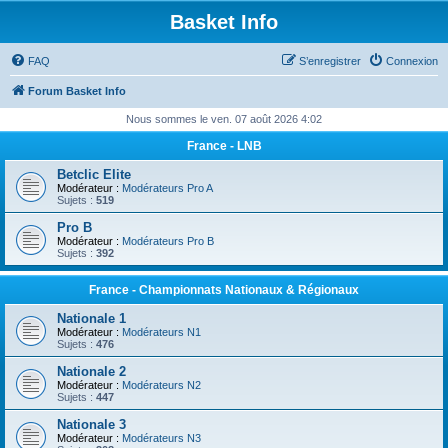
Basket Info
FAQ
S’enregistrer
Connexion
Forum Basket Info
Nous sommes le ven. 07 août 2026 4:02
France - LNB
Betclic Elite
Modérateur :
Modérateurs Pro A
Sujets :
519
Pro B
Modérateur :
Modérateurs Pro B
Sujets :
392
France - Championnats Nationaux & Régionaux
Nationale 1
Modérateur :
Modérateurs N1
Sujets :
476
Nationale 2
Modérateur :
Modérateurs N2
Sujets :
447
Nationale 3
Modérateur :
Modérateurs N3