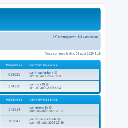
S’enregistrer
Connexion
Nous sommes le dim. 09 août 2026 9:19
MESSAGES
DERNIER MESSAGE
V
par
kristoferthorir
613625
o
dim. 09 août 2026 9:03
i
r
V
par
mick29
274330
l
o
dim. 09 août 2026 8:03
e
i
d
r
e
l
MESSAGES
DERNIER MESSAGE
r
e
n
d
i
V
par
jeremy lin
e
172814
e
o
sam. 08 août 2026 22:11
r
r
i
n
m
r
i
V
par
drazenmirabelle
e
103641
l
e
o
sam. 08 août 2026 21:49
s
e
r
i
s
d