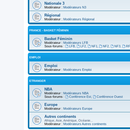
Nationale 3
Modérateur :
Modérateurs N3
Régional
Modérateur :
Modérateurs Régional
FRANCE - BASKET FÉMININ
Basket Féminin
Modérateur :
Modérateurs LFB
Sous-forums :
LFB
,
LF2
,
NF1
,
NF2
,
NF3
,
R
EMPLOI
Emploi
Modérateur :
Modérateurs Emploi
ETRANGER
NBA
Modérateur :
Modérateurs NBA
Sous-forums :
Conférence Est
,
Conférence Ouest
Europe
Modérateur :
Modérateurs Europe
Autres continents
Afrique, Asie, Amérique, Océanie...
Modérateur :
Modérateurs Autres continents