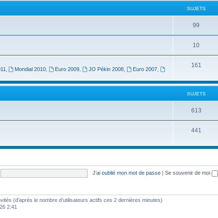
SUJETS
99
10
161
011
,
Mondial 2010
,
Euro 2009
,
JO Pékin 2008
,
Euro 2007
,
SUJETS
613
441
J’ai oublié mon mot de passe
|
Se souvenir de moi
invités (d’après le nombre d’utilisateurs actifs ces 2 dernières minutes)
2026 2:41