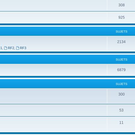
308
925
SUJETS
2134
F1
,
RF2
,
RF3
SUJETS
6879
SUJETS
300
53
11