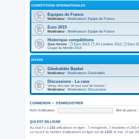
COMPÉTITIONS INTERNATIONALES
Equipes de France
Modérateur :
Modérateurs Equipe de France
Euro 2015
Modérateur :
Modérateurs Equipe de France
Historique compétitions
Sous-forums :
Euro 2013
,
JO Londres 2012
,
Euro 2
Coupe du Monde 2014
DIVERS
Généralités Basket
Modérateur :
Modérateurs Généralités
Discussions - La cave
Venez discuter de tout sauf de basket !
Modérateur :
Modérateurs Discussions
CONNEXION
•
S’ENREGISTRER
Nom d’utilisateur :
Mot de passe :
QUI EST EN LIGNE
Au total il y a
215
utilisateurs en ligne : 7 enregistrés, 2 invisibles et 206 
Le record du nombre d’utilisateurs en ligne est de
1415
, le mar. 14 juil. 